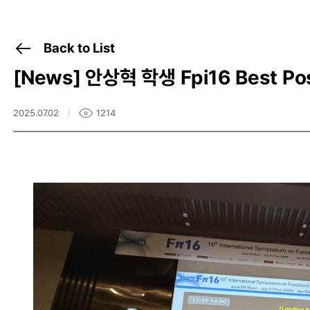
Back to List
[News]
안상혁 학생 Fpi16 Best Pos
2025.07.02
1214