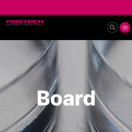
POSTECH
search
메뉴보기
Board